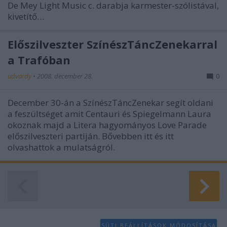
De Mey Light Music c. darabja karmester-szólistával,
kivetítő…
Előszilveszter SzínészTáncZenekarral
a Trafóban
udvardy
•
2008. december 28.
0
December 30-án a SzínészTáncZenekar segít oldani
a feszültséget amit Centauri és Spiegelmann Laura
okoznak majd a Litera hagyományos Love Parade
előszilveszteri partiján. Bővebben itt és itt
olvashattok a mulatságról.
SÜTI BEÁLLÍTÁSOK MÓDOSÍTÁSA