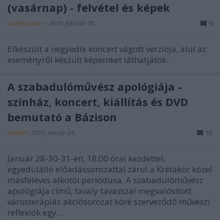
(vasárnap) - felvétel és képek
Gulyás Marci
•
2010. február 05.
0
Elkészült a negyedik koncert vágott verziója, alul az
eseményről készült képeinket láthatjátok.
A szabadulóművész apológiája -
színház, koncert, kiállítás és DVD
bemutató a Bázison
GMáté
•
2010. január 24.
15
Január 28-30-31-én, 18:00 órai kezdettel,
egyedülálló előadássorozattal zárul a Krétakör közel
másféléves alkotói periódusa. A szabadulóművész
apológiája című, tavaly tavasszal megvalósított
városterápiás akciósorozat köré szerveződő művészi
reflexiók egy…