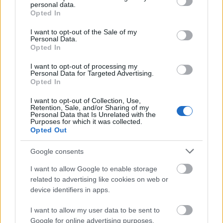
personal data.
grant or deny consent to Google and its third-party tags to
Gulyás Marci
Opted In
•
2010. január 01.
4
use your data for below specified purposes in below Google
consent section.
I want to opt-out of the Sale of my
A koncertről készült felvételünket itt tudjátok
Personal Data.
Opted In
meghallgatni.
I want to opt-out of processing my
Personal Data for Targeted Advertising.
Bázisélet; A szabadulóművész
Opted In
analógiája - Dargay Marcell
I want to opt-out of Collection, Use,
koncertsorozata a Bázison, második
Retention, Sale, and/or Sharing of my
Personal Data that Is Unrelated with the
alkalom november 24. (kedd) 19:00
Purposes for which it was collected.
Opted Out
(+képek)
Google consents
Gulyás Marci
•
2009. november 22.
4
I want to allow Google to enable storage
related to advertising like cookies on web or
A koncert hanganyagát itt tudjátok meghallgatni.
device identifiers in apps.
Folytatódik Dargay Marcell és zenésztársai
koncertsorozata. Ha lemaradtál volna az első
I want to allow my user data to be sent to
alkalomról, ide kattintva meghallgathatod
Google for online advertising purposes.