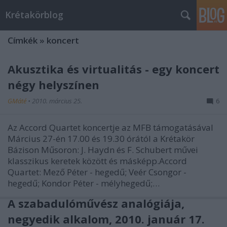
Krétakörblog
Címkék
»
koncert
Akusztika és virtualitás - egy koncert
négy helyszínen
GMáté
•
2010. március 25.
6
Az Accord Quartet koncertje az MFB támogatásával
Március 27-én 17.00 és 19.30 órától a Krétakör
Bázison Műsoron: J. Haydn és F. Schubert művei
klasszikus keretek között és másképp.Accord
Quartet: Mező Péter - hegedű; Veér Csongor -
hegedű; Kondor Péter - mélyhegedű;…
A szabadulóművész analógiája,
negyedik alkalom, 2010. január 17.