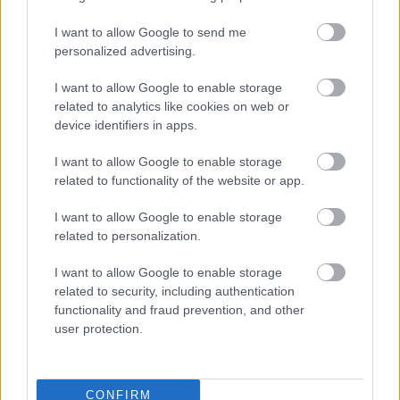
felvételről. A koncert jegyára 500 forint, amit a
helyszínen lehet megvásárolni. A koncert helyszíne…
I want to allow Google to send me
personalized advertising.
Bázisélet; A szabadulóművész
I want to allow Google to enable storage
analógiája - Dargay Marcell
related to analytics like cookies on web or
koncertsorozata, első alkalom
device identifiers in apps.
október 20. 19.00 (+ fotók)
I want to allow Google to enable storage
related to functionality of the website or app.
Gulyás Marci
•
2009. október 14.
21
I want to allow Google to enable storage
A KONCERT HANGANYAGA ITT MEGHALLGATHATÓ
related to personalization.
(quicktime player, vagy plugin szükséges - ajánlott a
mozilla firefox, vagy a google chrome webböngésző
I want to allow Google to enable storage
használata). A cím a Krétakör múlt évadban lezajlott
related to security, including authentication
városterápiás akciósorozatára, A Szabadulóművész
functionality and fraud prevention, and other
apológiájára utal.…
user protection.
Soharóza koncert Halas Dórival a MU
CONFIRM