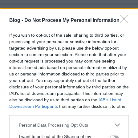
Szabadulóművész filmelőzetes már a
mozikban, DVD premier január végén
Blog -
Do Not Process My Personal Information
a Krétakör Bázison!
If you wish to opt-out of the sale, sharing to third parties, or
GMáté
•
2010. január 18.
0
processing of your personal or sensitive information for
targeted advertising by us, please use the below opt-out
section to confirm your selection. Please note that after your
Az igényesebb mozik már vetítik A szabadulóművész
opt-out request is processed you may continue seeing
apológiája című kiadvány előzetesét. A tavaly tavaszi
interest-based ads based on personal information utilized by
krétakörös eseménysorozat teljes körű
us or personal information disclosed to third parties prior to
feldolgozását, valamint Németh Gábornak a
your opt-out. You may separately opt-out of the further
Filmszemle versenyprogramjába is beválogatott
disclosure of your personal information by third parties on the
dokumentumfilmjét is tartalmazó…
IAB’s list of downstream participants. This information may
also be disclosed by us to third parties on the
IAB’s List of
Bázisélet; A szabadulóművész
Downstream Participants
that may further disclose it to other
third parties.
analógiája - Dargay Marcell
Please note that this website/app uses one or more Google
koncertsorozata a Bázison, harmadik
Personal Data Processing Opt Outs
services and may gather and store information including but
alkalom (képek és hangfelvétel)
not limited to your visit or usage behaviour. You may click to
I want to opt-out of the Sharing of my