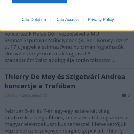
Színházban
udvardy
•
2009. május 18.
0
Data Deletion
Data Access
Privacy Policy
Május 22-én, pénteken 20:30-kor a Soharóza
koncertezik Halas Dóri vezetésével a MU
Színház Szputnyik Műhelyében (XI. ker. Körösy József
u. 17.). Jegyek a szinhaz@mu.hu címen foglalhatók.
Dórival és lánykórusának tagjaival A
szabadulóművész apológiája során többször…
Thierry De Mey és Szigetvári Andrea
koncertje a Trafóban
udvardy
•
2009. január 31.
0
Február 6-án és 7-én egy-egy estére két világ
találkozik: a belga filmes, zenész és ütőhangszeres a
magyar elektroakusztikus zenésszel, illetve kettőjük
képzelete az érzékenyen reagáló gépekkel. Thierry