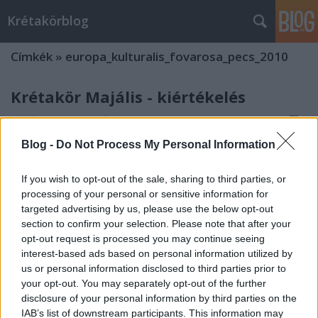
Krétakörblog
Címkék
»
europa_kulturalis_fovarosa_pecs_2010
Krétakör Majális - kiértékelés
Gulyás Marci
•
2010. május 28.
0
Blog -
Do Not Process My Personal Information
1. A FELKÉRÉS 2009 nyarán érkezett stábunkhoz a
felkérés a Hungarofest Kht. részéről, hogy a 2010-
If you wish to opt-out of the sale, sharing to third parties, or
ben megvalósuló programévben hozzunk létre egy
processing of your personal or sensitive information for
színházművészeti eseményt, amely „A
targeted advertising by us, please use the below opt-out
szabadulóművész apológiája”-nak analógiájára,
section to confirm your selection. Please note that after your
egy…
opt-out request is processed you may continue seeing
interest-based ads based on personal information utilized by
Krétakör Majális az EKF Programban
us or personal information disclosed to third parties prior to
2. - A Jicinsky-sztori folytatás
your opt-out. You may separately opt-out of the further
disclosure of your personal information by third parties on the
DanIella
•
2010. április 25.
0
IAB’s list of downstream participants. This information may