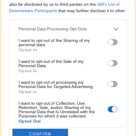
also be disclosed by us to third parties on the
IAB’s List of
Következzen a sztori folytatása, az Utópia Kollégium
Downstream Participants
that may further disclose it to other
third parties.
továbbéléséről, a Majális második napjának, a
közelgő Akna performansznak, vagyis a gép újbóli
Please note that this website/app uses one or more Google
Personal Data Processing Opt Outs
üzembehelyezésének felvezetéseként. Amennyiben a
services and may gather and store information including but
leírtak felkeltik érdeklődésedet, és szívesen vennél Te
not limited to your visit or usage behaviour. You may click to
I want to opt-out of the Sharing of my
magad is részt…
personal data.
grant or deny consent to Google and its third-party tags to
Opted In
use your data for below specified purposes in below Google
Krétakör Majális az EKF programban
consent section.
I want to opt-out of the Sale of my
Personal Data.
1. - A Jicinsky-sztori
Opted In
DanIella
•
2010. április 21.
0
I want to opt-out of processing my
Personal Data for Targeted Advertising.
Opted In
A Krétakör Majális három napját keretező történet
Jaroslav Jicinsky, cseh-morva bányamérnök
I want to opt-out of Collection, Use,
Retention, Sale, and/or Sharing of my
személyéhez köthető. Amikor a pécsi Labor
Personal Data that Is Unrelated with the
Kulturális és Szociális Szövetkezet tagjai (Fazekas
Purposes for which it was collected.
Opted Out
Bálint és Szuhay Márton) pár éve kidolgozták
nívódíjas pályázatukat akciónk…
Google consents
CONFIRM